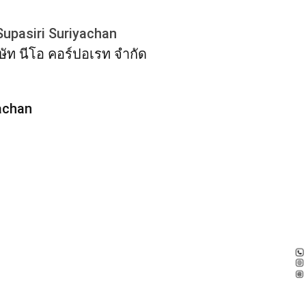
Supasiri Suriyachan
ษัท นีโอ คอร์ปอเรท จำกัด
yachan